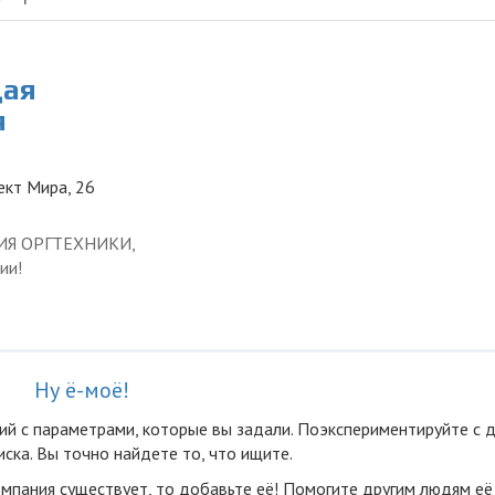
щая
я
ект Мира, 26
ЦИЯ ОРГТЕХНИКИ,
ии!
Ну ё-моё!
ий с параметрами, которые вы задали. Поэкспериментируйте с 
ска. Вы точно найдете то, что ищите.
омпания существует, то добавьте её! Помогите другим людям её