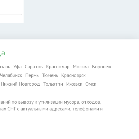
да
азань
Уфа
Саратов
Краснодар
Москва
Воронеж
Челябинск
Пермь
Тюмень
Красноярск
Нижний Новгород
Тольятти
Ижевск
Омск
паний по вывозу и утилизации мусора, отходов,
ранах СНГ с актуальными адресами, телефонами и