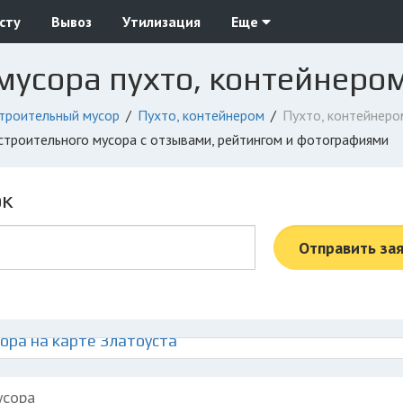
сту
Вывоз
Утилизация
Еще
мусора пухто, контейнером
троительный мусор
Пухто, контейнером
Пухто, контейнеро
 строительного мусора с отзывами, рейтингом и фотографиями
ок
Отправить за
ора на карте Златоуста
усора