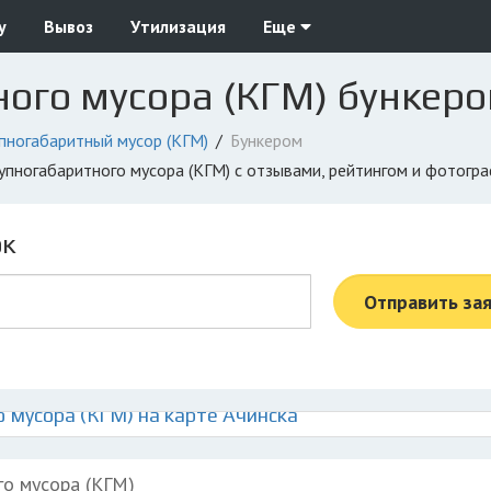
у
Вывоз
Утилизация
Еще
ого мусора (КГМ) бункеро
пногабаритный мусор (КГМ)
Бункером
рупногабаритного мусора (КГМ) с отзывами, рейтингом и фотогр
ок
Отправить за
 мусора (КГМ) на карте Ачинска
го мусора (КГМ)