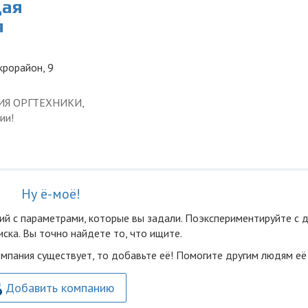
щая
я
крорайон, 9
ЦИЯ ОРГТЕХНИКИ,
ии!
Ну ё-моё!
ий с параметрами, которые вы задали. Поэкспериментируйте с 
ска. Вы точно найдете то, что ищите.
омпания существует, то добавьте её! Помогите другим людям её
Добавить компанию