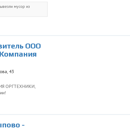
вывезли мусор из
витель ООО
 Компания
ова, 43
ЦИЯ ОРГТЕХНИКИ,
ии!
пово -