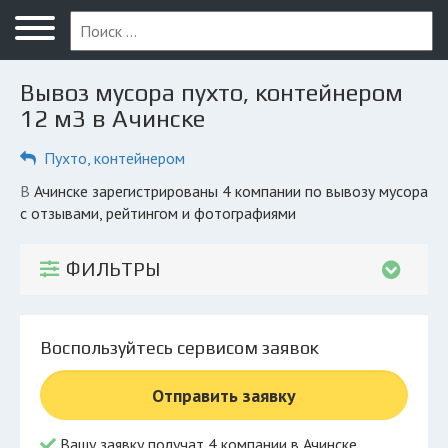
Меню
Главная
Вывоз мусора пухто, контейнером
Вопрос юристу
12 м3 в Ачинске
Ачинск
Пухто, контейнером
ПОЛЬЗОВАТЕЛЯМ
в Ачинске зарегистрированы 4 компании по вывозу мусора
с отзывами, рейтингом и фотографиями
Компании
Экоблог
ФИЛЬТРЫ
КОМПАНИЯМ
Личный кабинет
Воспользуйтесь сервисом заявок
© 2026 Все права защищены
Отправить заявку
Вашу заявку получат 4 компании в Ачинске