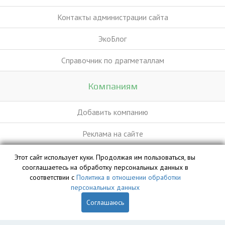
Контакты администрации сайта
ЭкоБлог
Справочник по драгметаллам
Компаниям
Добавить компанию
Реклама на сайте
Этот сайт использует куки. Продолжая им пользоваться, вы
База данных сайта vyvoz.org является интеллектуальной
сооглашаетесь на обработку персональных данных в
собственностью ООО «Профит» и охраняется законом.
соответствии с
Политика в отношении обработки
персональных данных
Соглашаюсь