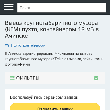
Меню
Главная
Вывоз крупногабаритного мусора
Вопрос юристу
(КГМ) пухто, контейнером 12 м3 в
Ачинске
Ачинск
Пухто, контейнером
ПОЛЬЗОВАТЕЛЯМ
Компании
в Ачинске зарегистрированы 4 компании по вывозу
крупногабаритного мусора (КГМ) с отзывами, рейтингом и
Экоблог
фотографиями
КОМПАНИЯМ
ФИЛЬТРЫ
Личный кабинет
© 2026 Все права защищены
Воспользуйтесь сервисом заявок
Отправить заявку