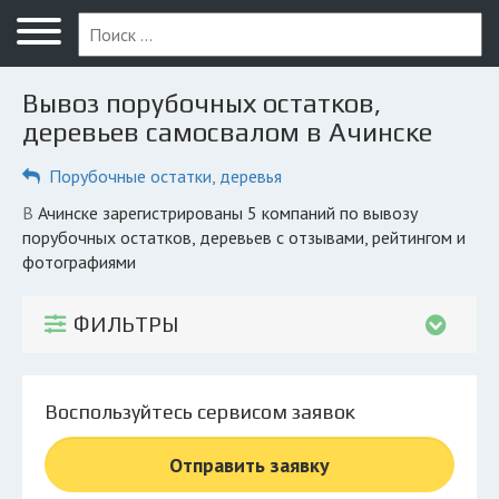
Меню
Главная
Вывоз порубочных остатков,
Вопрос юристу
деревьев самосвалом в Ачинске
Ачинск
Порубочные остатки, деревья
ПОЛЬЗОВАТЕЛЯМ
в Ачинске зарегистрированы 5 компаний по вывозу
порубочных остатков, деревьев с отзывами, рейтингом и
Компании
фотографиями
Экоблог
ФИЛЬТРЫ
КОМПАНИЯМ
Личный кабинет
Воспользуйтесь сервисом заявок
© 2026 Все права защищены
Отправить заявку