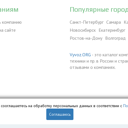
аниям
Популярные горо
ь компанию
Санкт-Петербург
Самара
К
на сайте
Новосибирск
Екатеринбург
Ростов-на-Дону
Волгоград
Vyvoz.ORG
- это каталог ком
техники и пр. в России и ст
отзывами о компаниях.
вы сооглашаетесь на обработку персональных данных в соответствии с
По
Соглашаюсь
обственностью ООО «Профит» и охраняется законом.