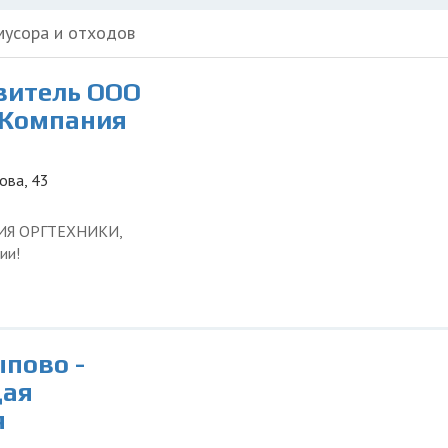
мусора и отходов
витель ООО
 Компания
ова, 43
ЦИЯ ОРГТЕХНИКИ,
ии!
пово -
щая
я