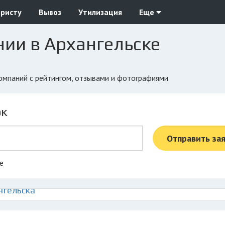
юристу
Вывоз
Утилизация
Еще
ии в Архангельске
компаний с рейтингом, отзывами и фотографиями
ок
Отправить за
е
нгельска