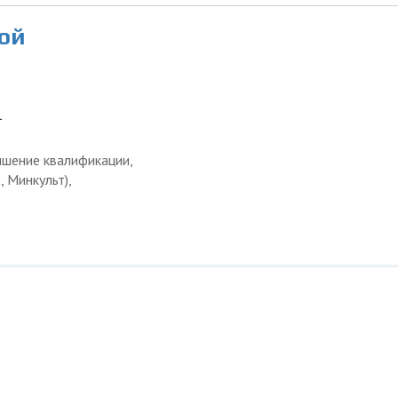
ой
1
ышение квалификации,
 Минкульт),