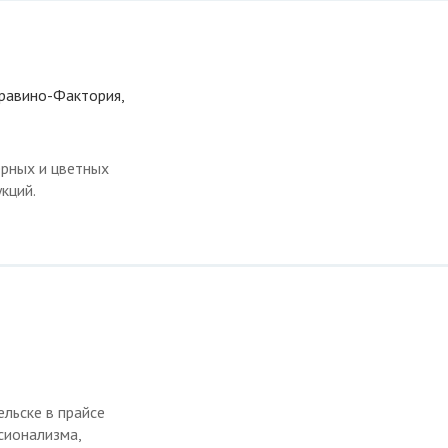
Варавино-Фактория,
ёрных и цветных
кций.
льске в прайсе
сионализма,