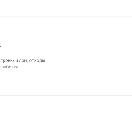
5
ктронный лом, отходы
еработка