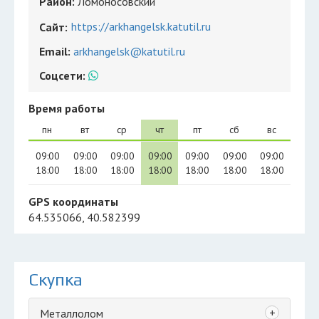
Район:
Ломоносовский
https://arkhangelsk.katutil.ru
Сайт:
Email:
arkhangelsk@katutil.ru
Соцсети:
Время работы
пн
вт
ср
чт
пт
сб
вс
09:00
09:00
09:00
09:00
09:00
09:00
09:00
18:00
18:00
18:00
18:00
18:00
18:00
18:00
GPS координаты
64.535066, 40.582399
Скупка
+
Металлолом