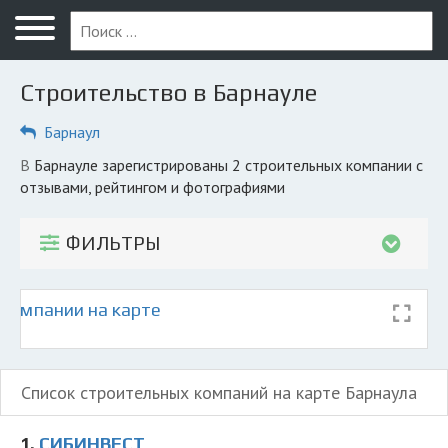
Меню
Главная
Строительство в Барнауле
Вопрос юристу
Барнаул
Барнаул
в Барнауле зарегистрированы 2 строительных компании с
ПОЛЬЗОВАТЕЛЯМ
отзывами, рейтингом и фотографиями
Компании
ФИЛЬТРЫ
Экоблог
КОМПАНИЯМ
компании на карте
Личный кабинет
© 2026 Все права защищены
Список строительных компаний на карте Барнаула
1.
СИБИНВЕСТ