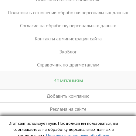
Политика в отношении обработки персональных данных
Согласие на обработку персональных данных
Контакты администрации сайта
ЭкоБлог
Справочник по драгметаллам
Компаниям
Добавить компанию
Реклама на сайте
Этот сайт использует куки. Продолжая им пользоваться, вы
База данных сайта vyvoz.org является интеллектуальной
сооглашаетесь на обработку персональных данных в
собственностью ООО «Профит» и охраняется законом.
соответствии с
Политика в отношении обработки