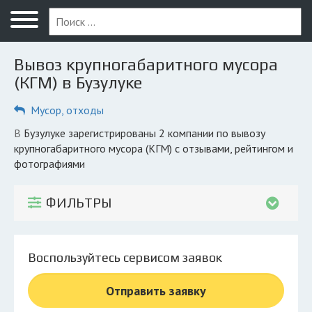
Меню
Главная
Вывоз крупногабаритного мусора
Вопрос юристу
(КГМ) в Бузулуке
Бузулук
Мусор, отходы
ПОЛЬЗОВАТЕЛЯМ
в Бузулуке зарегистрированы 2 компании по вывозу
крупногабаритного мусора (КГМ) с отзывами, рейтингом и
Компании
фотографиями
Экоблог
ФИЛЬТРЫ
КОМПАНИЯМ
Личный кабинет
Воспользуйтесь сервисом заявок
© 2026 Все права защищены
Отправить заявку