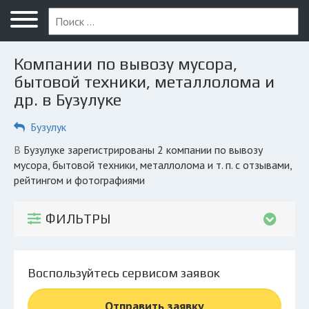
Меню
Главная
Компании по вывозу мусора,
Вопрос юристу
бытовой техники, металлолома и
др. в Бузулуке
Бузулук
Бузулук
ПОЛЬЗОВАТЕЛЯМ
Компании
в Бузулуке зарегистрированы 2 компании по вывозу
мусора, бытовой техники, металлолома и т. п. с отзывами,
Экоблог
рейтингом и фотографиями
КОМПАНИЯМ
ФИЛЬТРЫ
Личный кабинет
© 2026 Все права защищены
Воспользуйтесь сервисом заявок
Отправить заявку