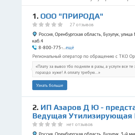
1.
ООО "ПРИРОДА"
27 отзывов
Россия, Оренбургская область, Бузулук, улица 
каб.4
8-800-775-...
ещё
Региональный оператор по обращению с ТКО Ор
Плату за вывоз тбо подняли в разы, а услуги все те
гораздо хуже! А оплату требую...
Узнать больше
2.
ИП Азаров Д Ю - предст
Ведущая Утилизирующая
нет отзывов
Россия, Оренбургская область, Бузулук, 3-й м