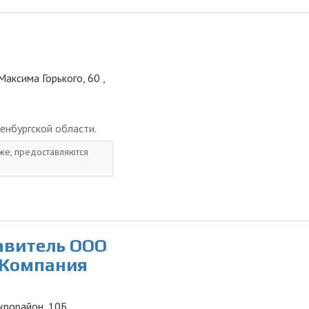
Максима Горького, 60 ,
енбургской области.
 же, предоставляются
авитель ООО
 Компания
икрорайон, 10Б