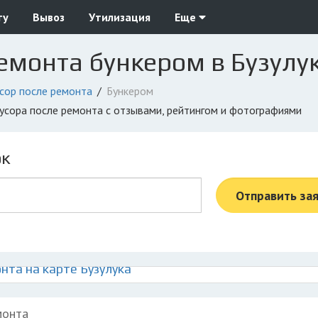
ту
Вывоз
Утилизация
Еще
емонта бункером в Бузулу
сор после ремонта
Бункером
мусора после ремонта с отзывами, рейтингом и фотографиями
ок
Отправить за
нта на карте Бузулука
монта