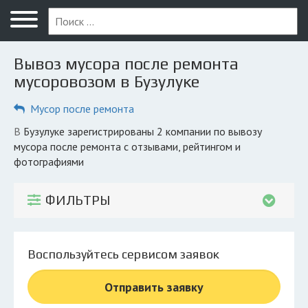
Меню
Главная
Вывоз мусора после ремонта
Вопрос юристу
мусоровозом в Бузулуке
Бузулук
Мусор после ремонта
ПОЛЬЗОВАТЕЛЯМ
в Бузулуке зарегистрированы 2 компании по вывозу
мусора после ремонта с отзывами, рейтингом и
Компании
фотографиями
Экоблог
ФИЛЬТРЫ
КОМПАНИЯМ
Личный кабинет
Воспользуйтесь сервисом заявок
© 2026 Все права защищены
Отправить заявку