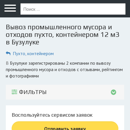
Меню
Главная
Вывоз промышленного мусора и
Вопрос юристу
отходов пухто, контейнером 12 м3
в Бузулуке
Бузулук
Пухто, контейнером
ПОЛЬЗОВАТЕЛЯМ
Компании
в Бузулуке зарегистрированы 2 компании по вывозу
промышленного мусора и отходов с отзывами, рейтингом
Экоблог
и фотографиями
КОМПАНИЯМ
ФИЛЬТРЫ
Личный кабинет
© 2026 Все права защищены
Воспользуйтесь сервисом заявок
Отправить заявку