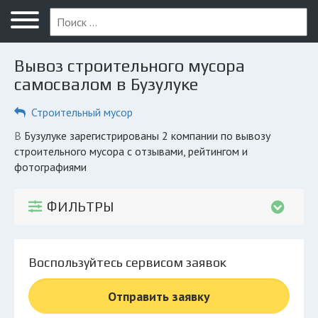
Меню
Главная
Вывоз строительного мусора
Вопрос юристу
самосвалом в Бузулуке
Бузулук
Строительный мусор
ПОЛЬЗОВАТЕЛЯМ
в Бузулуке зарегистрированы 2 компании по вывозу
строительного мусора с отзывами, рейтингом и
Компании
фотографиями
Экоблог
ФИЛЬТРЫ
КОМПАНИЯМ
Личный кабинет
Воспользуйтесь сервисом заявок
© 2026 Все права защищены
Отправить заявку