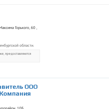
Максима Горького, 60 ,
енбургской области.
 же, предоставляются
авитель ООО
 Компания
икрорайон, 10Б