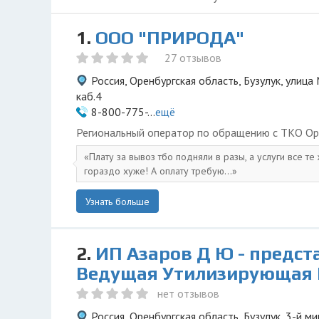
1.
ООО "ПРИРОДА"
27 отзывов
Россия, Оренбургская область, Бузулук, улица 
каб.4
8-800-775-...
ещё
Региональный оператор по обращению с ТКО Ор
Плату за вывоз тбо подняли в разы, а услуги все те
гораздо хуже! А оплату требую...
Узнать больше
2.
ИП Азаров Д Ю - предст
Ведущая Утилизирующая
нет отзывов
Россия, Оренбургская область, Бузулук, 3-й м