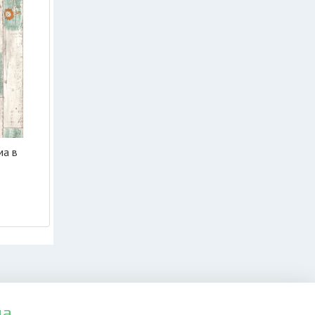
ма в
да