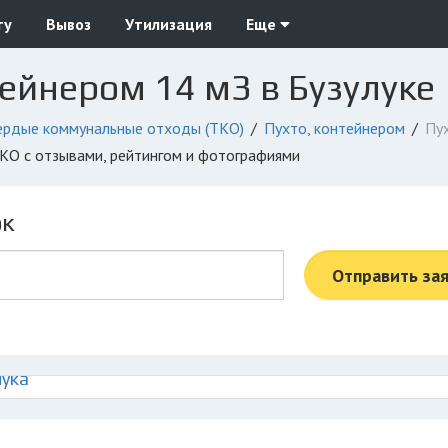
ту
Вывоз
Утилизация
Еще
тейнером 14 м3 в Бузулуке
ердые коммунальные отходы (ТКО)
Пухто, контейнером
Пу
 ТКО с отзывами, рейтингом и фотографиями
ок
Отправить за
лука