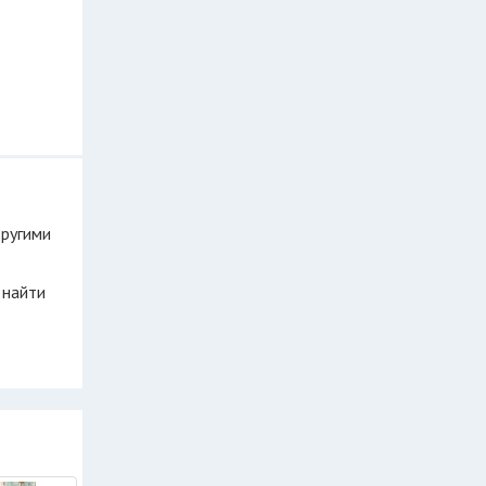
другими
 найти