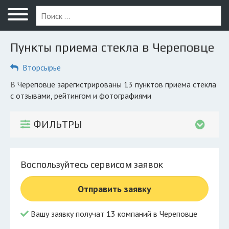
Меню
Главная
Пункты приема стекла в Череповце
Вопрос юристу
Вторсырье
Череповец
в Череповце зарегистрированы 13 пунктов приема стекла
ПОЛЬЗОВАТЕЛЯМ
с отзывами, рейтингом и фотографиями
Компании
ФИЛЬТРЫ
Экоблог
КОМПАНИЯМ
Воспользуйтесь сервисом заявок
Личный кабинет
Отправить заявку
© 2026 Все права защищены
Вашу заявку получат 13 компаний в Череповце