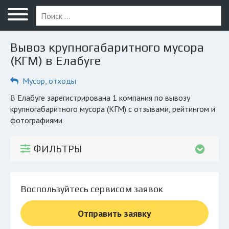
Меню
Главная
Вывоз крупногабаритного мусора
Вопрос юристу
(КГМ) в Елабуге
Елабуга
Мусор, отходы
ПОЛЬЗОВАТЕЛЯМ
в Елабуге зарегистрирована 1 компания по вывозу
крупногабаритного мусора (КГМ) с отзывами, рейтингом и
Компании
фотографиями
Экоблог
ФИЛЬТРЫ
КОМПАНИЯМ
Личный кабинет
Воспользуйтесь сервисом заявок
© 2026 Все права защищены
Отправить заявку