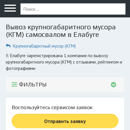
Меню
Главная
Вывоз крупногабаритного мусора
Вопрос юристу
(КГМ) самосвалом в Елабуге
Елабуга
Крупногабаритный мусор (КГМ)
ПОЛЬЗОВАТЕЛЯМ
в Елабуге зарегистрирована 1 компания по вывозу
крупногабаритного мусора (КГМ) с отзывами, рейтингом и
Компании
фотографиями
Экоблог
ФИЛЬТРЫ
КОМПАНИЯМ
Личный кабинет
Воспользуйтесь сервисом заявок
© 2026 Все права защищены
Отправить заявку