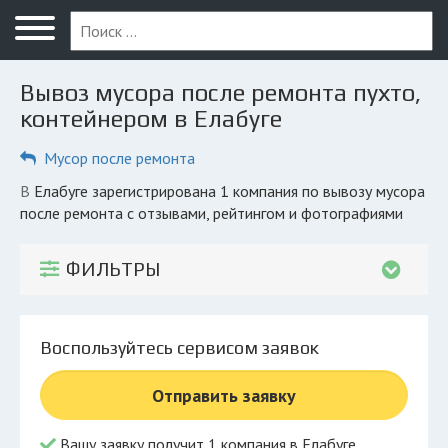
Меню
Главная
Вывоз мусора после ремонта пухто,
Вопрос юристу
контейнером в Елабуге
Елабуга
Мусор после ремонта
ПОЛЬЗОВАТЕЛЯМ
в Елабуге зарегистрирована 1 компания по вывозу мусора
после ремонта с отзывами, рейтингом и фотографиями
Компании
Экоблог
ФИЛЬТРЫ
КОМПАНИЯМ
Личный кабинет
Воспользуйтесь сервисом заявок
© 2026 Все права защищены
Отправить заявку
Вашу заявку получит 1 компания в Елабуге