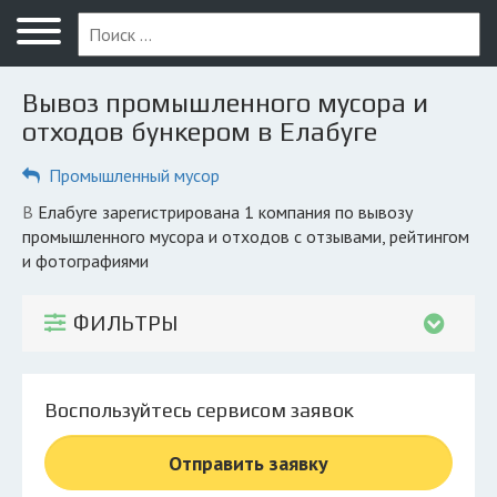
Меню
Главная
Вывоз промышленного мусора и
Вопрос юристу
отходов бункером в Елабуге
Елабуга
Промышленный мусор
ПОЛЬЗОВАТЕЛЯМ
в Елабуге зарегистрирована 1 компания по вывозу
промышленного мусора и отходов с отзывами, рейтингом
Компании
и фотографиями
Экоблог
ФИЛЬТРЫ
КОМПАНИЯМ
Личный кабинет
Воспользуйтесь сервисом заявок
© 2026 Все права защищены
Отправить заявку