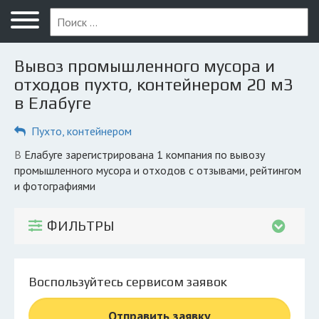
Меню
Главная
Вывоз промышленного мусора и
Вопрос юристу
отходов пухто, контейнером 20 м3
в Елабуге
Елабуга
Пухто, контейнером
ПОЛЬЗОВАТЕЛЯМ
Компании
в Елабуге зарегистрирована 1 компания по вывозу
промышленного мусора и отходов с отзывами, рейтингом
Экоблог
и фотографиями
КОМПАНИЯМ
ФИЛЬТРЫ
Личный кабинет
© 2026 Все права защищены
Воспользуйтесь сервисом заявок
Отправить заявку