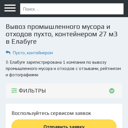
Меню
Главная
Вывоз промышленного мусора и
Вопрос юристу
отходов пухто, контейнером 27 м3
в Елабуге
Елабуга
Пухто, контейнером
ПОЛЬЗОВАТЕЛЯМ
Компании
в Елабуге зарегистрирована 1 компания по вывозу
промышленного мусора и отходов с отзывами, рейтингом
Экоблог
и фотографиями
КОМПАНИЯМ
ФИЛЬТРЫ
Личный кабинет
© 2026 Все права защищены
Воспользуйтесь сервисом заявок
Отправить заявку