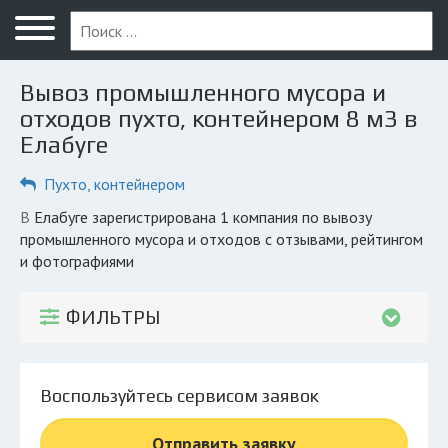
Меню
Главная
Вывоз промышленного мусора и
Вопрос юристу
отходов пухто, контейнером 8 м3 в
Елабуге
Елабуга
Пухто, контейнером
ПОЛЬЗОВАТЕЛЯМ
Компании
в Елабуге зарегистрирована 1 компания по вывозу
промышленного мусора и отходов с отзывами, рейтингом
Экоблог
и фотографиями
КОМПАНИЯМ
ФИЛЬТРЫ
Личный кабинет
© 2026 Все права защищены
Воспользуйтесь сервисом заявок
Отправить заявку