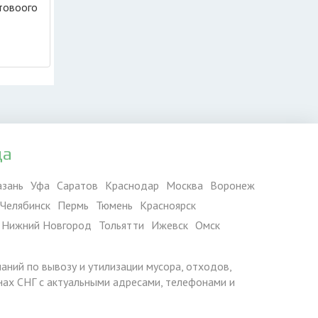
товоого
да
азань
Уфа
Саратов
Краснодар
Москва
Воронеж
Челябинск
Пермь
Тюмень
Красноярск
Нижний Новгород
Тольятти
Ижевск
Омск
паний по вывозу и утилизации мусора, отходов,
ранах СНГ с актуальными адресами, телефонами и