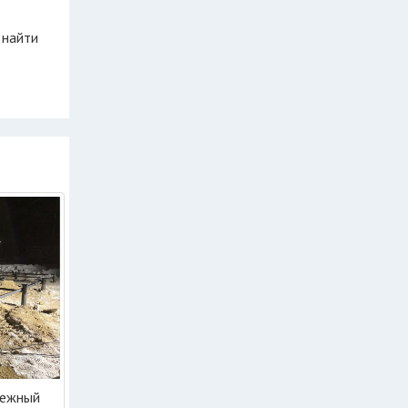
 найти
дежный