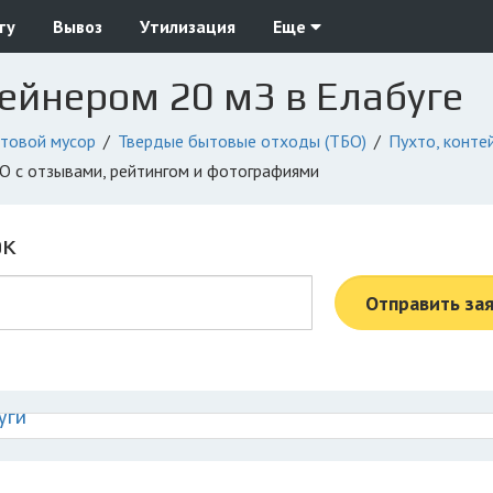
ту
Вывоз
Утилизация
Еще
тейнером 20 м3 в Елабуге
товой мусор
Твердые бытовые отходы (ТБО)
Пухто, конте
БО с отзывами, рейтингом и фотографиями
ок
Отправить за
уги