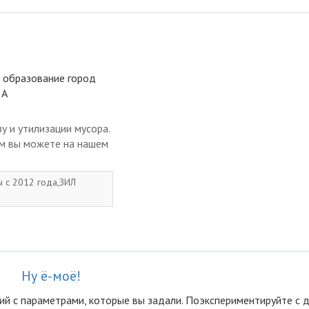
е образование город
8А
у и утилизации мусора.
ом вы можете на нашем
ы с 2012 года,ЗИЛ
Ну ё-моё!
ий с параметрами, которые вы задали. Поэкспериментируйте с 