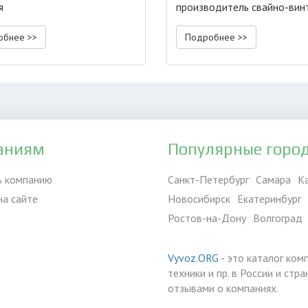
я
производитель свайно-вин
фундамента
обнее >>
Подробнее >>
аниям
Популярные горо
ь компанию
Санкт-Петербург
Самара
К
на сайте
Новосибирск
Екатеринбург
Ростов-на-Дону
Волгоград
Vyvoz.ORG
- это каталог ком
техники и пр. в России и ст
отзывами о компаниях.