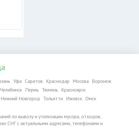
да
азань
Уфа
Саратов
Краснодар
Москва
Воронеж
Челябинск
Пермь
Тюмень
Красноярск
Нижний Новгород
Тольятти
Ижевск
Омск
паний по вывозу и утилизации мусора, отходов,
ранах СНГ с актуальными адресами, телефонами и