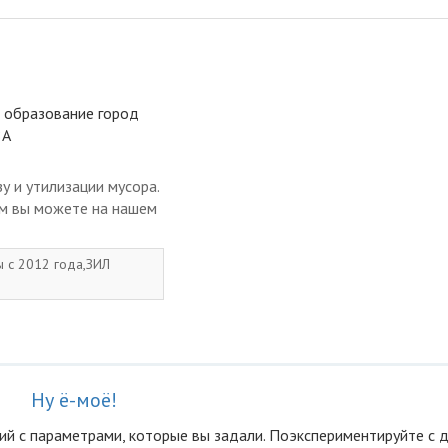
е образование город
8А
у и утилизации мусора.
ом вы можете на нашем
ы с 2012 года,ЗИЛ
Ну ё-моё!
ий с параметрами, которые вы задали. Поэкспериментируйте с 