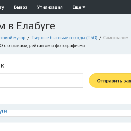
ту
Вывоз
Утилизация
Еще
м в Елабуге
товой мусор
Твердые бытовые отходы (ТБО)
Самосвалом
БО с отзывами, рейтингом и фотографиями
ок
Отправить за
уги