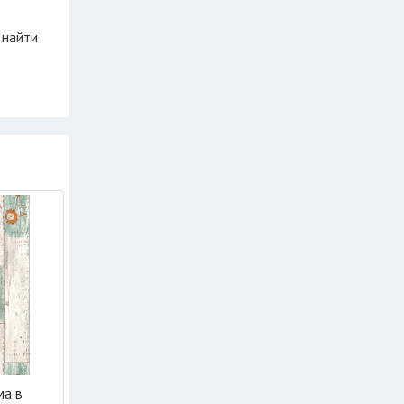
 найти
ма в