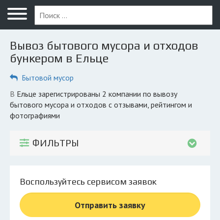
Меню
Главная
Вывоз бытового мусора и отходов
Вопрос юристу
бункером в Ельце
Елец
Бытовой мусор
ПОЛЬЗОВАТЕЛЯМ
в Ельце зарегистрированы 2 компании по вывозу
бытового мусора и отходов с отзывами, рейтингом и
Компании
фотографиями
Экоблог
ФИЛЬТРЫ
КОМПАНИЯМ
Личный кабинет
Воспользуйтесь сервисом заявок
© 2026 Все права защищены
Отправить заявку