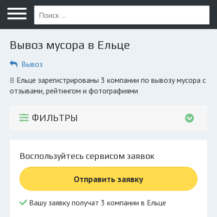
Меню
Главная
Вывоз мусора в Ельце
Вопрос юристу
Вывоз
Елец
в Ельце зарегистрированы 3 компании по вывозу мусора с
ПОЛЬЗОВАТЕЛЯМ
отзывами, рейтингом и фотографиями
Компании
ФИЛЬТРЫ
Экоблог
КОМПАНИЯМ
Воспользуйтесь сервисом заявок
Личный кабинет
Отправить заявку
© 2026 Все права защищены
Вашу заявку получат 3 компании в Ельце