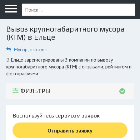
Меню
Главная
Вывоз крупногабаритного мусора
Вопрос юристу
(КГМ) в Ельце
Елец
Мусор, отходы
ПОЛЬЗОВАТЕЛЯМ
в Ельце зарегистрированы 3 компании по вывозу
крупногабаритного мусора (КГМ) с отзывами, рейтингом и
Компании
фотографиями
Экоблог
ФИЛЬТРЫ
КОМПАНИЯМ
Личный кабинет
Воспользуйтесь сервисом заявок
© 2026 Все права защищены
Отправить заявку