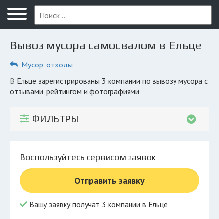
Меню
Главная
Вывоз мусора самосвалом в Ельце
Вопрос юристу
Мусор, отходы
Елец
в Ельце зарегистрированы 3 компании по вывозу мусора с
ПОЛЬЗОВАТЕЛЯМ
отзывами, рейтингом и фотографиями
Компании
ФИЛЬТРЫ
Экоблог
КОМПАНИЯМ
Воспользуйтесь сервисом заявок
Личный кабинет
Отправить заявку
© 2026 Все права защищены
Вашу заявку получат 3 компании в Ельце