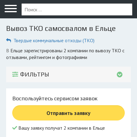
Меню
Главная
Вывоз ТКО самосвалом в Ельце
Вопрос юристу
Твердые коммунальные отходы (ТКО)
Елец
в Ельце зарегистрированы 2 компании по вывозу ТКО с
ПОЛЬЗОВАТЕЛЯМ
отзывами, рейтингом и фотографиями
Компании
ФИЛЬТРЫ
Экоблог
КОМПАНИЯМ
Воспользуйтесь сервисом заявок
Личный кабинет
Отправить заявку
© 2026 Все права защищены
Вашу заявку получат 2 компании в Ельце