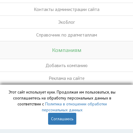
Контакты администрации сайта
ЭкоБлог
Справочник по драгметаллам
Компаниям
Добавить компанию
Реклама на сайте
Этот сайт использует куки. Продолжая им пользоваться, вы
База данных сайта vyvoz.org является интеллектуальной
сооглашаетесь на обработку персональных данных в
собственностью ООО «Профит» и охраняется законом.
соответствии с
Политика в отношении обработки
персональных данных
Соглашаюсь