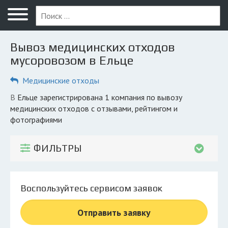
Меню
Главная
Вывоз медицинских отходов
Вопрос юристу
мусоровозом в Ельце
Елец
Медицинские отходы
ПОЛЬЗОВАТЕЛЯМ
в Ельце зарегистрирована 1 компания по вывозу
медицинских отходов с отзывами, рейтингом и
Компании
фотографиями
Экоблог
ФИЛЬТРЫ
КОМПАНИЯМ
Личный кабинет
Воспользуйтесь сервисом заявок
© 2026 Все права защищены
Отправить заявку