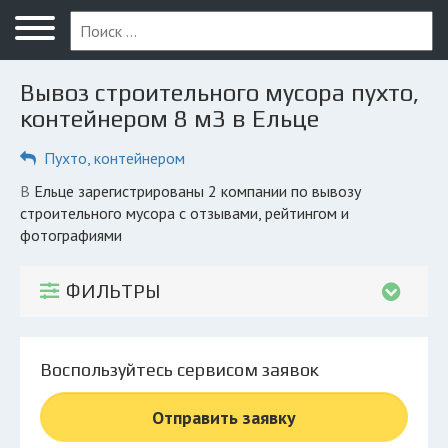
Меню
Главная
Вывоз строительного мусора пухто,
Вопрос юристу
контейнером 8 м3 в Ельце
Елец
Пухто, контейнером
ПОЛЬЗОВАТЕЛЯМ
в Ельце зарегистрированы 2 компании по вывозу
строительного мусора с отзывами, рейтингом и
Компании
фотографиями
Экоблог
ФИЛЬТРЫ
КОМПАНИЯМ
Личный кабинет
Воспользуйтесь сервисом заявок
© 2026 Все права защищены
Отправить заявку