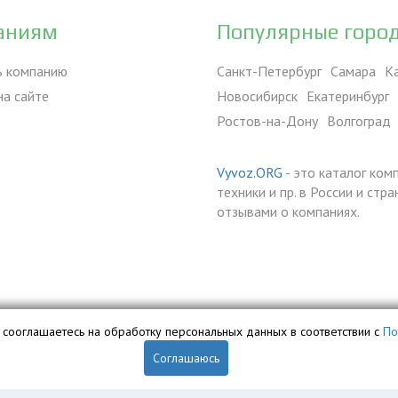
аниям
Популярные горо
ь компанию
Санкт-Петербург
Самара
К
на сайте
Новосибирск
Екатеринбург
Ростов-на-Дону
Волгоград
Vyvoz.ORG
- это каталог ком
техники и пр. в России и ст
отзывами о компаниях.
вы сооглашаетесь на обработку персональных данных в соответствии с
По
Соглашаюсь
обственностью ООО «Профит» и охраняется законом.