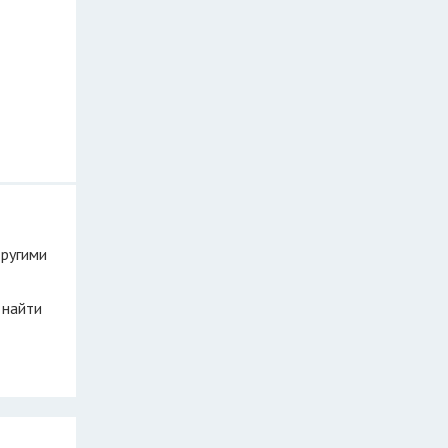
другими
 найти