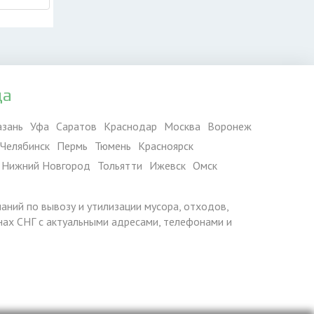
да
азань
Уфа
Саратов
Краснодар
Москва
Воронеж
Челябинск
Пермь
Тюмень
Красноярск
Нижний Новгород
Тольятти
Ижевск
Омск
паний по вывозу и утилизации мусора, отходов,
ранах СНГ с актуальными адресами, телефонами и