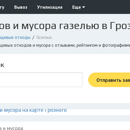
ту
Вывоз
Утилизация
Еще
в и мусора газелью в Гр
щевые отходы
Газелью
пищевых отходов и мусора с отзывами, рейтингом и фотографиям
ок
Отправить за
 мусора на карте Грозного
в и мусора