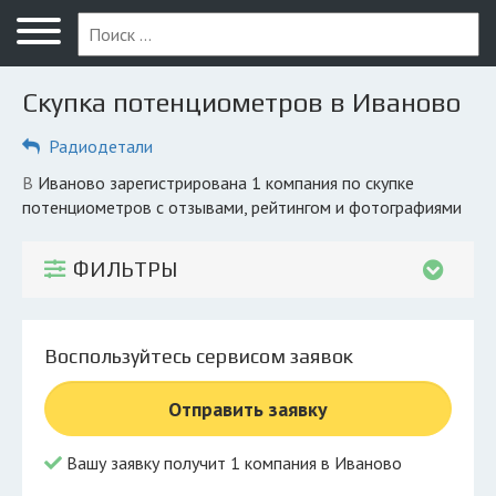
Меню
Главная
Скупка потенциометров в Иваново
Вопрос юристу
Радиодетали
Иваново
в Иваново зарегистрирована 1 компания по скупке
ПОЛЬЗОВАТЕЛЯМ
потенциометров с отзывами, рейтингом и фотографиями
Компании
ФИЛЬТРЫ
Экоблог
КОМПАНИЯМ
Воспользуйтесь сервисом заявок
Личный кабинет
Отправить заявку
© 2026 Все права защищены
Вашу заявку получит 1 компания в Иваново