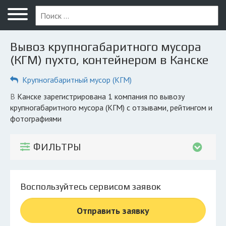
Меню
Главная
Вывоз крупногабаритного мусора
Вопрос юристу
(КГМ) пухто, контейнером в Канске
Канск
Крупногабаритный мусор (КГМ)
ПОЛЬЗОВАТЕЛЯМ
в Канске зарегистрирована 1 компания по вывозу
крупногабаритного мусора (КГМ) с отзывами, рейтингом и
Компании
фотографиями
Экоблог
ФИЛЬТРЫ
КОМПАНИЯМ
Личный кабинет
Воспользуйтесь сервисом заявок
© 2026 Все права защищены
Отправить заявку