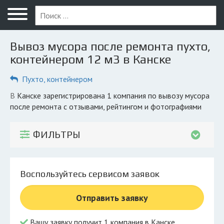
Меню
Главная
Вывоз мусора после ремонта пухто,
Вопрос юристу
контейнером 12 м3 в Канске
Канск
Пухто, контейнером
ПОЛЬЗОВАТЕЛЯМ
в Канске зарегистрирована 1 компания по вывозу мусора
после ремонта с отзывами, рейтингом и фотографиями
Компании
Экоблог
ФИЛЬТРЫ
КОМПАНИЯМ
Личный кабинет
Воспользуйтесь сервисом заявок
© 2026 Все права защищены
Отправить заявку
Вашу заявку получит 1 компания в Канске