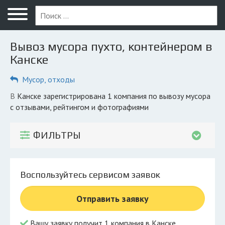
Меню
Главная
Вывоз мусора пухто, контейнером в
Вопрос юристу
Канске
Канск
Мусор, отходы
ПОЛЬЗОВАТЕЛЯМ
в Канске зарегистрирована 1 компания по вывозу мусора
с отзывами, рейтингом и фотографиями
Компании
Экоблог
ФИЛЬТРЫ
КОМПАНИЯМ
Личный кабинет
Воспользуйтесь сервисом заявок
© 2026 Все права защищены
Отправить заявку
Вашу заявку получит 1 компания в Канске