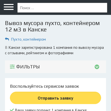
Меню
Главная
Вывоз мусора пухто, контейнером
Вопрос юристу
12 м3 в Канске
Канск
Пухто, контейнером
ПОЛЬЗОВАТЕЛЯМ
в Канске зарегистрирована 1 компания по вывозу мусора
с отзывами, рейтингом и фотографиями
Компании
Экоблог
ФИЛЬТРЫ
КОМПАНИЯМ
Личный кабинет
Воспользуйтесь сервисом заявок
© 2026 Все права защищены
Отправить заявку
Вашу заявку получит 1 компания в Канске