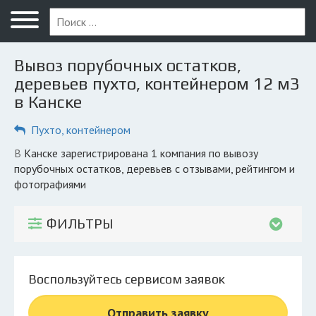
Меню
Главная
Вывоз порубочных остатков,
Вопрос юристу
деревьев пухто, контейнером 12 м3
в Канске
Канск
Пухто, контейнером
ПОЛЬЗОВАТЕЛЯМ
Компании
в Канске зарегистрирована 1 компания по вывозу
порубочных остатков, деревьев с отзывами, рейтингом и
Экоблог
фотографиями
КОМПАНИЯМ
ФИЛЬТРЫ
Личный кабинет
© 2026 Все права защищены
Воспользуйтесь сервисом заявок
Отправить заявку