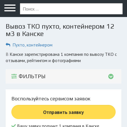
Меню
Главная
Вывоз ТКО пухто, контейнером 12
Вопрос юристу
м3 в Канске
Канск
Пухто, контейнером
ПОЛЬЗОВАТЕЛЯМ
в Канске зарегистрирована 1 компания по вывозу ТКО с
отзывами, рейтингом и фотографиями
Компании
Экоблог
ФИЛЬТРЫ
КОМПАНИЯМ
Личный кабинет
Воспользуйтесь сервисом заявок
© 2026 Все права защищены
Отправить заявку
Вашу заявку получит 1 компания в Канске