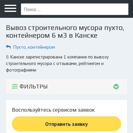
Меню
Главная
Вывоз строительного мусора пухто,
Вопрос юристу
контейнером 6 м3 в Канске
Канск
Пухто, контейнером
ПОЛЬЗОВАТЕЛЯМ
в Канске зарегистрирована 1 компания по вывозу
строительного мусора с отзывами, рейтингом и
Компании
фотографиями
Экоблог
ФИЛЬТРЫ
КОМПАНИЯМ
Личный кабинет
Воспользуйтесь сервисом заявок
© 2026 Все права защищены
Отправить заявку