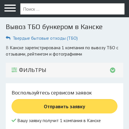
Меню
Главная
Вывоз ТБО бункером в Канске
Вопрос юристу
Твердые бытовые отходы (ТБО)
Канск
в Канске зарегистрирована 1 компания по вывозу ТБО с
ПОЛЬЗОВАТЕЛЯМ
отзывами, рейтингом и фотографиями
Компании
ФИЛЬТРЫ
Экоблог
КОМПАНИЯМ
Воспользуйтесь сервисом заявок
Личный кабинет
Отправить заявку
© 2026 Все права защищены
Вашу заявку получит 1 компания в Канске