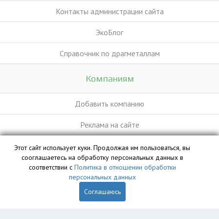
Контакты администрации сайта
ЭкоБлог
Справочник по драгметаллам
Компаниям
Добавить компанию
Реклама на сайте
Этот сайт использует куки. Продолжая им пользоваться, вы
База данных сайта vyvoz.org является интеллектуальной
сооглашаетесь на обработку персональных данных в
собственностью ООО «Профит» и охраняется законом.
соответствии с
Политика в отношении обработки
персональных данных
Соглашаюсь