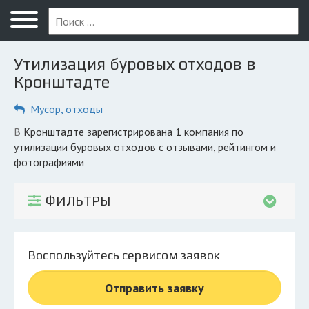
Меню
Главная
Утилизация буровых отходов в
Вопрос юристу
Кронштадте
Кронштадт
Мусор, отходы
ПОЛЬЗОВАТЕЛЯМ
в Кронштадте зарегистрирована 1 компания по
утилизации буровых отходов с отзывами, рейтингом и
Компании
фотографиями
Экоблог
ФИЛЬТРЫ
КОМПАНИЯМ
Личный кабинет
Воспользуйтесь сервисом заявок
© 2026 Все права защищены
Отправить заявку