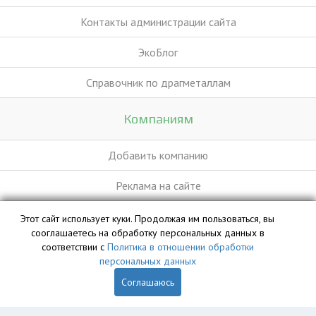
Контакты администрации сайта
ЭкоБлог
Справочник по драгметаллам
Компаниям
Добавить компанию
Реклама на сайте
Этот сайт использует куки. Продолжая им пользоваться, вы
База данных сайта vyvoz.org является интеллектуальной
сооглашаетесь на обработку персональных данных в
собственностью ООО «Профит» и охраняется законом.
соответствии с
Политика в отношении обработки
персональных данных
Соглашаюсь