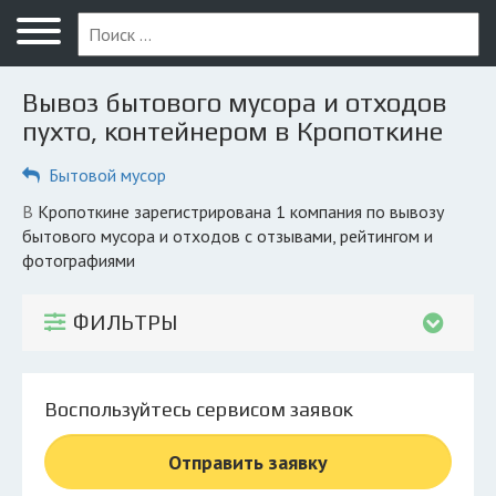
Меню
Главная
Вывоз бытового мусора и отходов
Вопрос юристу
пухто, контейнером в Кропоткине
Кропоткин
Бытовой мусор
ПОЛЬЗОВАТЕЛЯМ
в Кропоткине зарегистрирована 1 компания по вывозу
бытового мусора и отходов с отзывами, рейтингом и
Компании
фотографиями
Экоблог
ФИЛЬТРЫ
КОМПАНИЯМ
Личный кабинет
Воспользуйтесь сервисом заявок
© 2026 Все права защищены
Отправить заявку