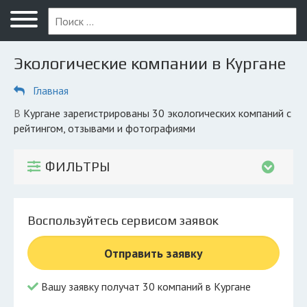
Меню
Главная
Экологические компании в Кургане
Вопрос юристу
Главная
Курган
в Кургане зарегистрированы 30 экологических компаний с
ПОЛЬЗОВАТЕЛЯМ
рейтингом, отзывами и фотографиями
Компании
ФИЛЬТРЫ
Экоблог
КОМПАНИЯМ
Воспользуйтесь сервисом заявок
Личный кабинет
Отправить заявку
© 2026 Все права защищены
Вашу заявку получат 30 компаний в Кургане