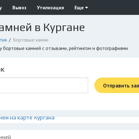
у
Вывоз
Утилизация
Еще
амней в Кургане
тия
Бортовые камни
жу бортовые камней с отзывами, рейтингом и фотографиями
ок
Отправить за
ей на карте Кургана
мней