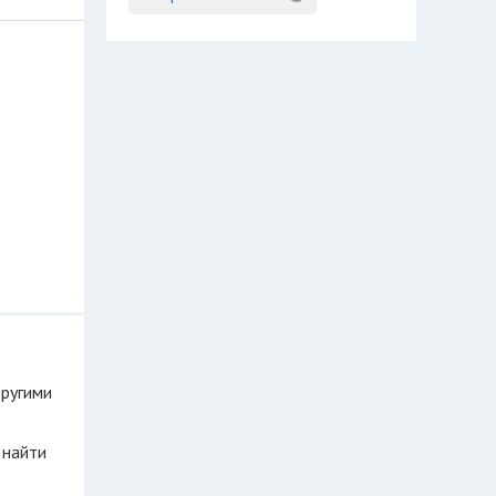
другими
 найти