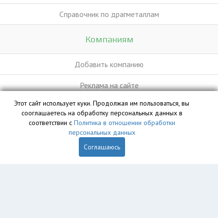
Справочник по драгметаллам
Компаниям
Добавить компанию
Реклама на сайте
Этот сайт использует куки. Продолжая им пользоваться, вы
сооглашаетесь на обработку персональных данных в
База данных сайта vyvoz.org является интеллектуальной
соответствии с
Политика в отношении обработки
собственностью ООО «Профит» и охраняется законом.
персональных данных
Соглашаюсь
Главная
Вопрос юристу
Курск
Пользователям