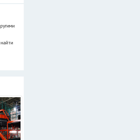
другими
 найти