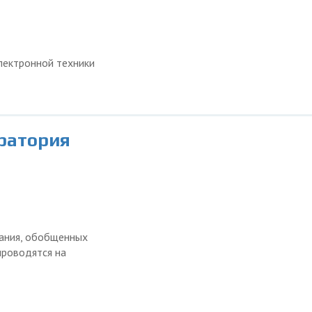
лектронной техники
оратория
жания, обобщенных
проводятся на